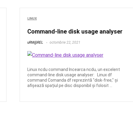
LINUX
Command-line disk usage analyser
uRM@REL
octombrie 22, 2021
Linux ncdu command Incearca ncdu, un excelent
command-line disk usage analyser: Linux df
command Comanda df reprezintă "disk-free," și
afișează spațiul pe disc disponibil și folosit ...