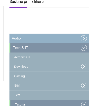
Sustine prin afiliere
Audio
Tech & IT
Acronime IT
Download
Gaming
Stiri
Test
Tutorial