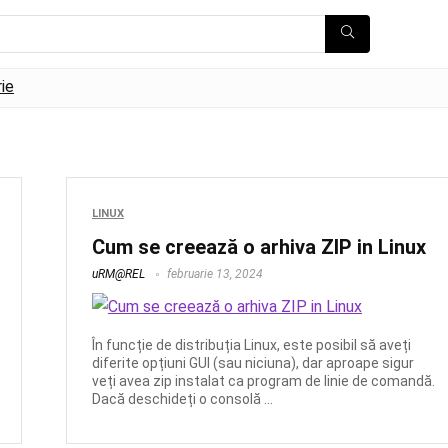
rie
LINUX
Cum se creează o arhiva ZIP in Linux
uRM@REL
februarie 13, 2024
În funcție de distribuția Linux, este posibil să aveți
diferite opțiuni GUI (sau niciuna), dar aproape sigur
veți avea zip instalat ca program de linie de comandă.
Dacă deschideți o consolă ...