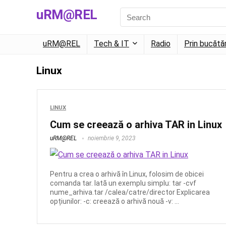
uRM@REL
uRM@REL
Tech & IT
Radio
Prin bucătă
Linux
LINUX
Cum se creează o arhiva TAR in Linux
uRM@REL
noiembrie 9, 2023
Pentru a crea o arhivă în Linux, folosim de obicei
comanda tar. Iată un exemplu simplu: tar -cvf
nume_arhiva.tar /calea/catre/director Explicarea
opțiunilor: -c: creează o arhivă nouă -v: ...