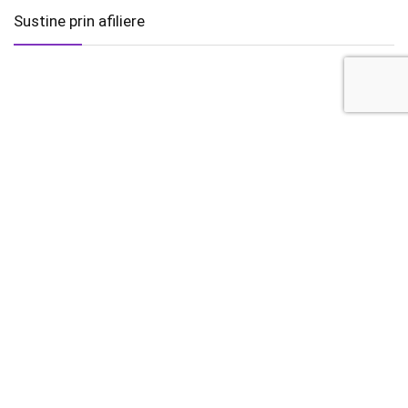
Sustine prin afiliere
Audio
Tech & IT
Acronime IT
Download
Gaming
Stiri
Test