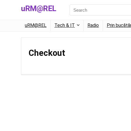
uRM@REL
uRM@REL
Tech & IT
Radio
Prin bucătă
Checkout