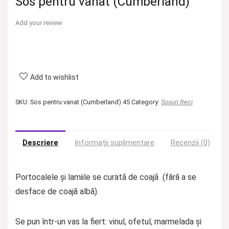
Sos pentru vanat (Cumberland)
Add your review
Add to wishlist
SKU:
Sos pentru vanat (Cumberland) 45
Category:
Sosuri Reci
Descriere
Informații suplimentare
Recenzii (0)
Portocalele și lamiile se curätã de coajã (fără a se
desface de coajă albã).
Se pun într-un vas la fiert: vinul, ofetul, marmelada și