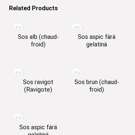
Related Products
Sos alb (chaud-
Sos aspic färä
froid)
gelatinä
Sos ravigot
Sos brun (chaud-
(Ravigote)
froid)
Sos aspic färä
gelatinä