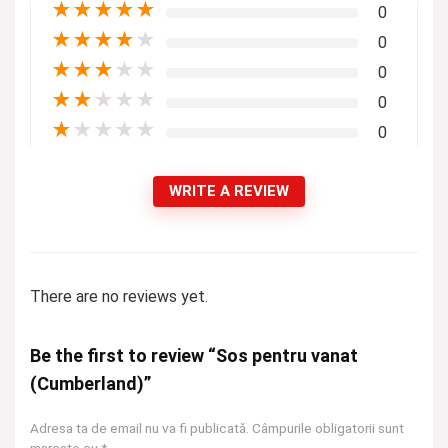
★
★
★
★
★
0
★
★
★
★
★
0
★
★
★
★
★
0
★
★
★
★
★
0
★
★
★
★
★
0
WRITE A REVIEW
There are no reviews yet.
Be the first to review “Sos pentru vanat
(Cumberland)”
Adresa ta de email nu va fi publicată.
Câmpurile obligatorii sunt