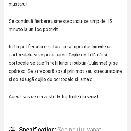
mustarul.
Se continuă fierberea amestecandu-se timp de 15
minute la un foc potrivit.
În timpul fierberii se storc în compoziție lamaile si
portocalele și se pune sarea. Cojile de la lămâi și
portocale se taie în felii lungi si subtiri (Julienne) și se
opăresc. Se strecoară sosul prin mot sau strecuratoare
și se adaugã cojile de portocale si lamaie.
Acest sos se servește la fripturile din vanat.
Specification:
Sos pentru vanat