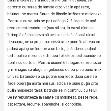
Cand maioneza s-a legat si s-a terminat uleiul, se
acrește cu sarea de lamaie dizolvat în apă rece,
bätindu-se mereu. Sarea de lămâie întărește maioneza.
Pentru a nu se taia se pot adăuga 2-3 linguri de apã
rece amestecandu-se (sau sifon). În cazul cînd se
întimplã că maioneza sã se taie, adicã sã iasã uleiul
deasupra, se ia puțin maionezã și se pune în alt vas cu
putinã apã și se începe a se bate, ținându-se puțină
cate putina maioneza din cea totala, amestecandu-se
continuu cu telul. Pentru ușurință în legarea maionezei
și mai sigur, se alege un galbenus de ou și se pune într-
un vas, bătându-se cu putinã apa rece, dupã care se
face operația arată mai sus, adicã se pune puțin cîte
pufin maioneza täiat, bätindu-se în continuu cu telul.
Se intrebuinteaza la salate cu maioneza, peste rece,
aspectare, legume, sparanghel si conopida.