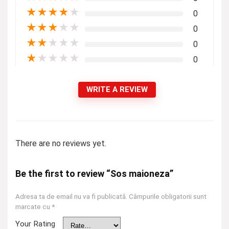
★
★
★
★
★
0
★
★
★
★
★
0
★
★
★
★
★
0
★
★
★
★
★
0
WRITE A REVIEW
There are no reviews yet.
Be the first to review “Sos maioneza”
Adresa ta de email nu va fi publicată.
Câmpurile obligatorii sunt
marcate cu
*
Your Rating