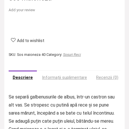
Add your review
Add to wishlist
SKU:
Sos maioneza 40
Category:
Sosuri Reci
Descriere
Informații suplimentare
Recenzii (0)
Se separã galbenusurile de albus, într-un castron sau
alt vas. Se stropesc cu putinã apã rece și se pune
sarea mărunt, începând a se bate cu telul încontinuu.
Se adaugã puțin cate puțin uleiul, bătându-se mereu.