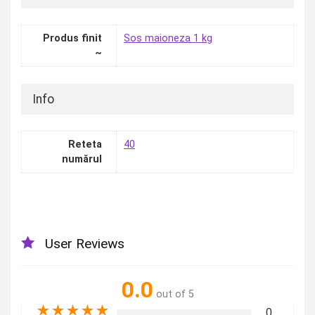
Produs finit
Sos maioneza 1 kg
~
Info
Reteta
40
numărul
User Reviews
0.0
out of 5
★
★
★
★
★
0