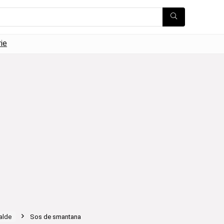
rie
alde
Sos de smantana