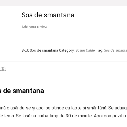
Sos de smantana
Add your review
SKU:
Sos de smantana
Category:
Sosuri Calde
Tag:
Sos de smant
 (0)
s de smantana
ăină clasându-se și apoi se stinge cu lapte și smântână. Se adau
de lemn. Se lasă sa fiarba timp de 30 de minute. Apoi compozitia