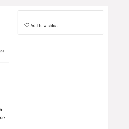
Add to wishlist
ana
gă
 se