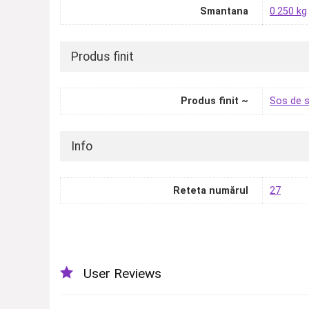
Smantana
0.250 kg
Produs finit
Produs finit ~
Sos de 
Info
Reteta numărul
27
User Reviews