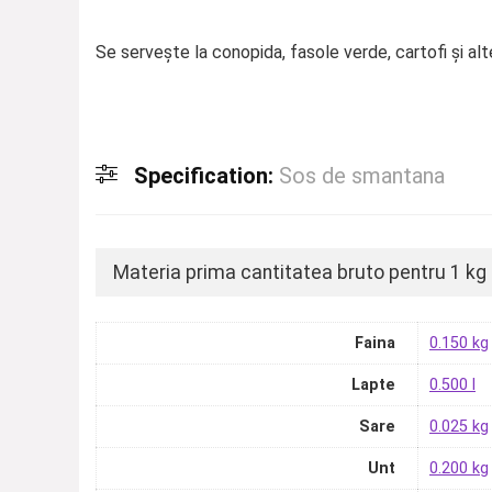
Se servește la conopida, fasole verde, cartofi și al
Specification:
Sos de smantana
Materia prima cantitatea bruto pentru 1 kg
Faina
0.150 kg
Lapte
0.500 l
Sare
0.025 kg
Unt
0.200 kg