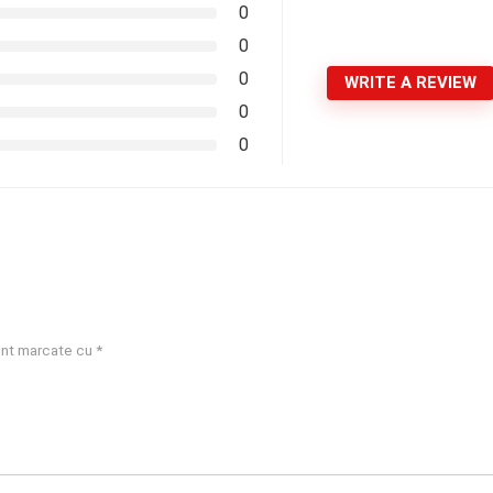
0
0
0
WRITE A REVIEW
0
0
sunt marcate cu
*