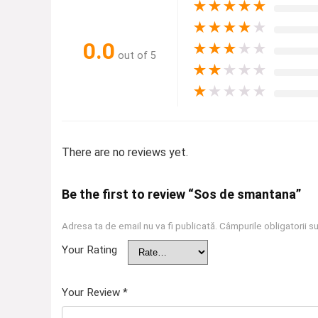
★
★
★
★
★
★
★
★
★
★
0.0
★
★
★
★
★
out of 5
★
★
★
★
★
★
★
★
★
★
There are no reviews yet.
Be the first to review “Sos de smantana”
Adresa ta de email nu va fi publicată.
Câmpurile obligatorii 
Your Rating
Your Review
*