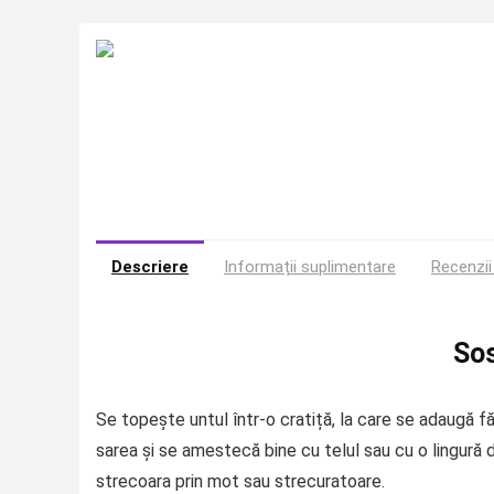
Descriere
Informații suplimentare
Recenzii
So
Se topește untul într-o cratiță, la care se adaugă f
sarea și se amestecă bine cu telul sau cu o lingură 
strecoara prin mot sau strecuratoare.