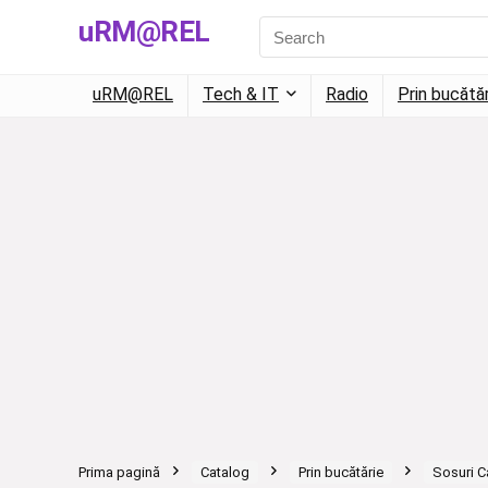
uRM@REL
uRM@REL
Tech & IT
Radio
Prin bucătă
Prima pagină
Catalog
Prin bucătărie
Sosuri C