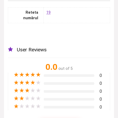
Reteta
19
numărul
User Reviews
0.0
out of 5
★
★
★
★
★
0
★
★
★
★
★
0
★
★
★
★
★
0
★
★
★
★
★
0
★
★
★
★
★
0