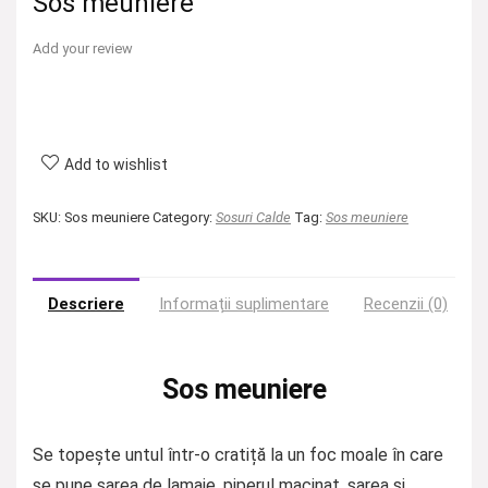
Sos meuniere
Add your review
Add to wishlist
SKU:
Sos meuniere
Category:
Sosuri Calde
Tag:
Sos meuniere
Descriere
Informații suplimentare
Recenzii (0)
Sos meuniere
Se topește untul într-o cratiță la un foc moale în care
se pune sarea de lamaie, piperul macinat, sarea și