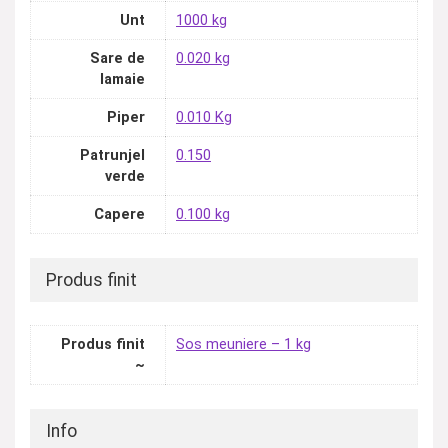
Unt
1000 kg
Sare de
0.020 kg
lamaie
Piper
0.010 Kg
Patrunjel
0.150
verde
Capere
0.100 kg
Produs finit
Produs finit
Sos meuniere – 1 kg
~
Info